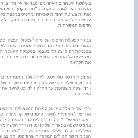
בשלושת העשורים האחרונים עובד אריאל ורדי ב״חדר
הנערמים עד לגובה התקרה. ב״חדר הקטן״ הוא משת
אותיות בשיטה ייחודית שפיתח ומדפיס במכונת בלט 
הדפוס המסורתית.
בניגוד לפעולת הדפוס, שנועדה לשכפול והפצה, ספרי
המונחים בשידת מגירות. בחלוף השנים, כשכבר לא ה
בטכניקת דפוס שפיתח בעצמו. בטכניקה הזאת ה"רגע
משפיעים על התוצאה הסופית. ורדי כרך את ההדפ
את הקריאה.
האמנית הדסה גולדו
בפירוק ויזואלי וחושי של שפה ואותיות ובחקירה של 
וורדי שפה משותפת. כך החלה גולדויכט לתעד את עבו
האחרונים.
את צליל האותיות למערך סימנים של קו ונקודה. במ
״אשרי האיש״, ״יונה״ ו״תהילים קד״ בשפת המורס
במורס לשפה בינארית של קו ונקודה דרך הקשה מדו
הצלילים בקולו. צלילי הספרים השונים ״משודרים״
הפנימית של המילים המקוריות שהודפסו. המיצב ע