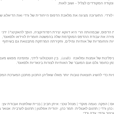
נקודה המקודדים לצליל – ושוב לאות.
לורדי. התערוכה מציגה את מלאכת הדפוס הייחודית של ורדי ואת הדיאלוג ש
הדפוס, שבמהותה הרי היא דווקא יצירת רפרודוקציה, הופך להאקינג*1
ידני
המירה את עבודת ההדפס המוקדמת שלה בהפשטה חומרית לווידאו ולסאונד,
 והחומריות של אותיות ומילים, וחקירתה המרתקת מתבטאת גם בשיתוף
הצגת עבודתם בתערוכה משותפת מחברת בין דיסציפלינות של אמנות ומלאכה (craft), בין הטכנולוגי לידני, ומזמינה מפגש
ן כחומר גלם ועם המעבר של האותיות לצורות בינאריות ולסאונד.
ת כדי להשיג תוצאות טובות יותר מאלו שאליהן התכוון מתכנן המערכת המקו
אס | הפקה: נעמה מוקדי | מנהל טכני: איתן חביב | בניית שולחנות ועבודת עץ:
כהן ורדי | תרגום לאנגלית: תמר כהן, יהודית אפלטון | תרגום לערבית: אנואר ב
עיצוב גרפי: עדה ורדי