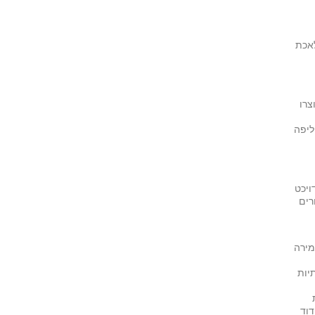
שעוסק במלאכת
צרו
ליפה
ויכט
רים
 הממירה
יות
וד