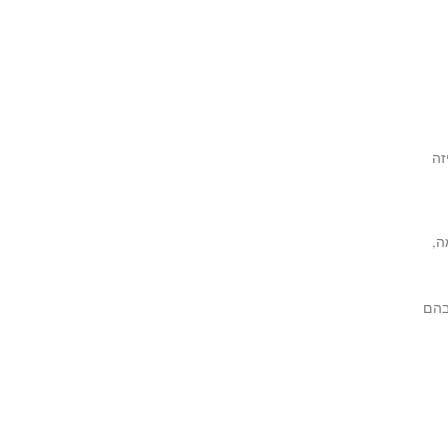
זה
ה,
בהם