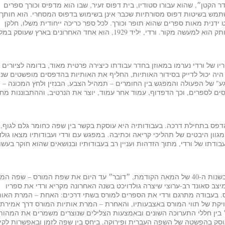
 הקטן״, שהוא עבורו סטודיו, בית דפוס זעיר, שבו הוא מדפיס וכורך ספרים
מש בשיטות דפוס מסורתיות שכבר אינן בשימוש בדפוס המסחרי. הוא חותך
ידנית מאות ספרים שהוא תופר וכורך. לכל ספר כריכה ייחודית משלו, חלקן
עשויות חול ואדמה. הספרים נבדלים זה מזה, וכל עותק הוא למעשה מקור. ורדי, יליד 1929, הוא אחד האחרונים בארץ 
ו של ורדי נערמו במאוזן בחדר עבודתו כיצירה פרטית מאוד, בדומה לציורים
יה יכול לדייק בסידור האותיות, החליף את האותיות בהדפסים מופשטים שנו
" של הפעולה והמפגש בין החומרים – תמהיל הצבע, הבנזין ולחץ המכונה –
סים לספרים
,
וכך הדפדוף, עמוד אחר עמוד, יוצר את הנרטיב, וההתבוננות מח
יכט, ילידת 1981, התמחתה בהדפס בתחילת דרכה. בעבודותיה היא עוסקת בקשר בין שפה כחומר גלם לגוף,
מגוון היבטים של תהליכי קריאה וכתיבה. במפגש עם ורדי ועבודותיו מצאו גולד
דתו של ורדי, מתוך הזדהות ועניין רב בעבודותיו ובנושאים שהוא חוקר בעשו
ורדי, שהיה אלחוטאי על ספינות המעפילים והרכש בשנות ה-40 של המאה הקודמת, ״דובר״ עד היום את שפת המורס – שפה
יצב סאונד רב-ערוצי שיצרה גולדויכט בשנה האחרונה מקריא ורדי את ספריו
. בעבודה מתרגם ורדי את הספרים למורס בשתי דרכים: האחת – המרת האות
יקת של תווי המורס באצבעותיו, והאחרת – המרת אותיות המורס דרך אמירת
 בין חללי התערוכה השונים ובאמצעות הצלילים שנוצרים משמרים את המהות
וסק בהפשטה של השפה העברית ופירוקה, ביחס בין שפה לזמן ובאפשרות לקיד