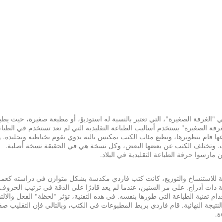
 "الغرفة الصغيرة"، التي تعتبر بالنسبة له استوديوً، أو مطبعة صغيرة، حيث يطب
فة الصغيرة" يستخدم أساليب الطباعة التقليدية التي لم تعد تستخدم في الطبا
ها قام بتطويرها، ويطبع مئات الكتب بمكبس باليه يدوي يقوم بخياطته وتجليده. 
ب. وتختلف الكتب عن بعضها البعض، وكل نسخة هي في الحقيقة نسخة أصلية.
 للاستنساخ والتوزيع، كانت كتب فاردي مكدسة بشكل متوازن في دراسته كعم
ذات أدراج. على مر السنين، عندما لم يعد قادرًا على الدقة في ترتيب الحروف
تقنية الطباعة التي طورها بنفسه. في هذه التقنية، تؤثر "لحظة" الفعل والالتق
لنتيجة النهائية. قام فاردي بربط المطبوعات في الكتب، وبالتالي فإن التقليب ص
ة.