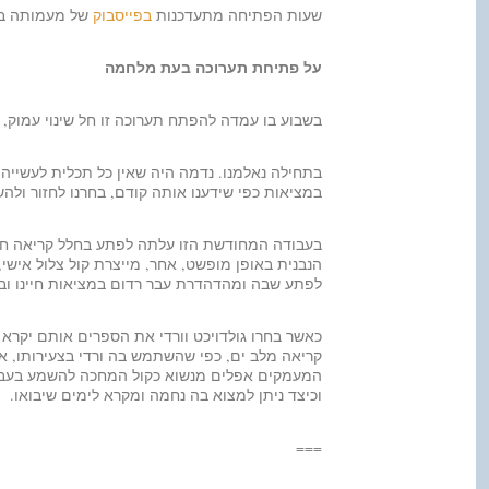
שעות הפתיחה מתעדכנות
בפייסבוק
של מעמותה בה
על פתיחת תערוכה בעת מלחמה
בשבוע בו עמדה להפתח תערוכה זו חל שינוי עמוק, 
בתחילה נאלמנו. נדמה היה שאין כל תכלית לעשייה א
במציאות כפי שידענו אותה קודם, בחרנו לחזור ול
בעבודה המחודשת הזו עלתה לפתע בחלל קריאה ח
הנבנית באופן מופשט, אחר, מייצרת קול צלול אישי
לפתע שבה ומהדהדרת עבר רדום במציאות חיינו ובי
כאשר בחרו גולדויכט וורדי את הספרים אותם יקרא
קריאה מלב ים, כפי שהשתמש בה ורדי בצעירותו, א
המעמקים אפלים מנשוא כקול המחכה להשמע בעבר 
וכיצד ניתן למצוא בה נחמה ומקרא לימים שיבואו.
===