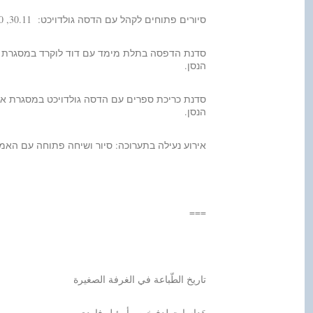
סיורים פתוחים לקהל עם הדסה גולדויכט: 30.11, 12:30 | 14.12, 12:00 (במסגרת פסטיבל מנופים) | 22.12, 12:15
הנסן.
הנסן.
אירוע נעילה בתערוכה: סיור ושיחה פתוחה עם האמנים: 5.1.24, 
===
تاريخ الطّباعة في الغرفة الصغيرة
هَداسا جولدفيخت وأريئيل فاردي