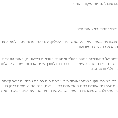
תאם להנחיות פיקוד העורף
בלתי נתפס, במציאות חיינו.
מנותית באשר היא, וכל מאמץ נידון לכיליון. עם זאת, מתוך ניסיון למצוא אחי
השלים את הקמת התערוכה.
דשה של התערוכה:
הספר ההולך ומתפרק לגורמים ראשוניים, האות העברית
, ושפת המורס שנושא עימו ורדי בבהירות לאורך שנים ארוכות כשפה של מלחמ
ן חללי התערוכה.
 ורדי במורס, הקו המנחה שעמד מול עיניהם היה בחירת טקסטים אשר קיימת 
ו ממעמקים אחרים בהם פוגש אדם בחייו. וכעת, הנה הם נשמעים בזמן בו
השני ולהביא עימו עזרה ופשר.
אנו בלמידה חיה מה היא אמנות בעת הזאת