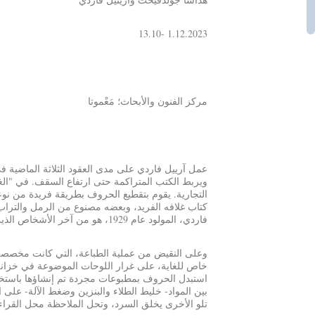
1.12.2023 -13.10
مركز الفنون والأبحاث؛ مَعْموتا
عمل
آرييل فاردي
على مدى العقود الثلاثة الماضية في
ويربط الكتب المتراكمة حتى ارتفاع السقف. في "الغر
التجارية. يقوم بتقطيع الحروف بطريقة فريدة من نوع
كتاب غلافه الفريد، وبعضه مصنوع من الرمل والترا
فاردي، المولود عام 1929، هو من آخر الأشخاص الذين مارسوا حرفة الطباعة التقليدية في البلاد.
وعلى النقيض من عملية الطباعة، التي كانت مخصصة
خاص للغاية، على غرار اللوحات الموضوعة في خزانة 
استبدل الحروف بمطبوعات مجردة تم إنشاؤها باستخدام 
بين المواد- خليط الطلاء والبنزين وضغط الآلة- على ا
تلو الأخرى يخلق السرد، وتحل الملاحظة محل القراء