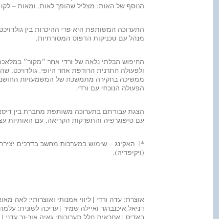
הנוסף של האות: מצליל שהופך לאות, ומאות – לקו ו
התערוכה המשותפת היא פרי ההיכרות בין גולדויכט 
מנהל עם טכניקות הדפוס המסורתיות.
החיפוש הבלתי נלאה של ורדי אחר ״מקור״ במלאכת 
ולפעולה חתרנית הרודפת אחר היופי. גולדויכט, ש
ממשיכה בחקירה מתמשכת של המשמעויות החושניות
הפעולה הנוכחי עם ורדי.
עם טיפוגרפיה והתפרקות הקריאה, עם האותיות עצמ
*1
האקינג = שימוש במערכות מחשב בדרכים יצירתיו
(ויקיפדיה).
אוצרת: עדה ורדי | ליווי אמנותי ואוצרותי: לאה מאו
דניאל איכנברגר ואיילה שמיר | עריכה לשונית: עלמה 
באדיס | אחראית חלל תערוכות: גאיה אור-נר עדני | 